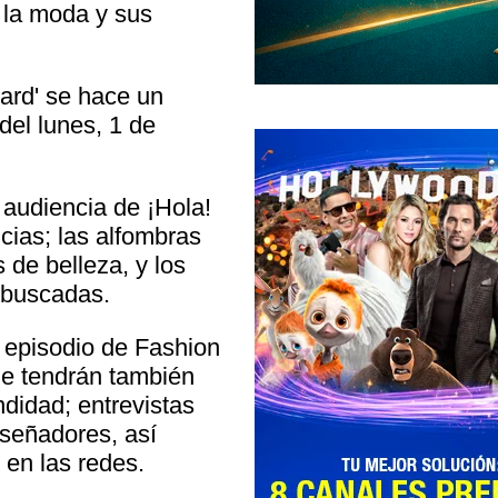
e la moda y sus
ward' se hace un
 del lunes, 1 de
 audiencia de ¡Hola!
cias; las alfombras
s de belleza, y los
 buscadas.
a episodio de Fashion
ue tendrán también
didad; entrevistas
diseñadores, así
 en las redes.