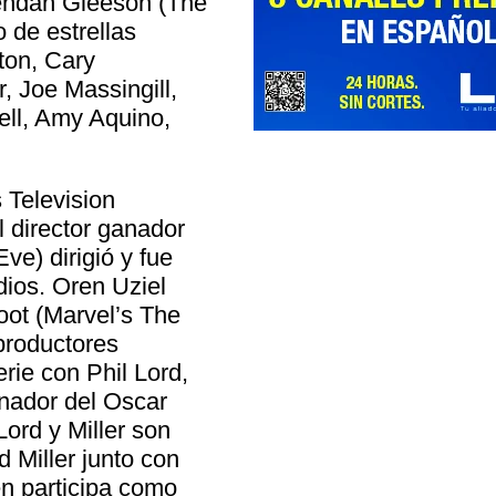
endan Gleeson (The
o de estrellas
ton, Cary
, Joe Massingill,
ll, Amy Aquino,
 Television
 director ganador
e) dirigió y fue
dios. Oren Uziel
foot (Marvel’s The
productores
erie con Phil Lord,
anador del Oscar
Lord y Miller son
 Miller junto con
n participa como