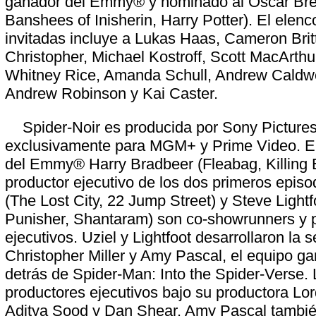
ganador del Emmy® y nominado al Oscar Br
Banshees of Inisherin, Harry Potter). El elenc
invitadas incluye a Lukas Haas, Cameron Brit
Christopher, Michael Kostroff, Scott MacArthur
Whitney Rice, Amanda Schull, Andrew Caldwe
Andrew Robinson y Kai Caster.
Spider-Noir es producida por Sony Pictures
exclusivamente para MGM+ y Prime Video. El
del Emmy® Harry Bradbeer (Fleabag, Killing Ev
productor ejecutivo de los dos primeros episo
(The Lost City, 22 Jump Street) y Steve Light
Punisher, Shantaram) son co-showrunners y 
ejecutivos. Uziel y Lightfoot desarrollaron la s
Christopher Miller y Amy Pascal, el equipo g
detrás de Spider-Man: Into the Spider-Verse. 
productores ejecutivos bajo su productora Lord
Aditya Sood y Dan Shear. Amy Pascal tambié