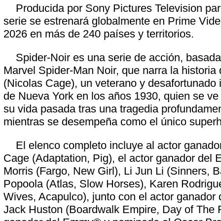
Producida por Sony Pictures Television par
serie se estrenará globalmente en Prime Vid
2026 en más de 240 países y territorios.
Spider-Noir es una serie de acción, basada
Marvel Spider-Man Noir, que narra la historia
(Nicolas Cage), un veterano y desafortunado 
de Nueva York en los años 1930, quien se ve o
su vida pasada tras una tragedia profundamen
mientras se desempeña como el único superhé
El elenco completo incluye al actor ganado
Cage (Adaptation, Pig), el actor ganador d
Morris (Fargo, New Girl), Li Jun Li (Sinners,
Popoola (Atlas, Slow Horses), Karen Rodrigu
Wives, Acapulco), junto con el actor ganado
Jack Huston (Boardwalk Empire, Day of The Fi