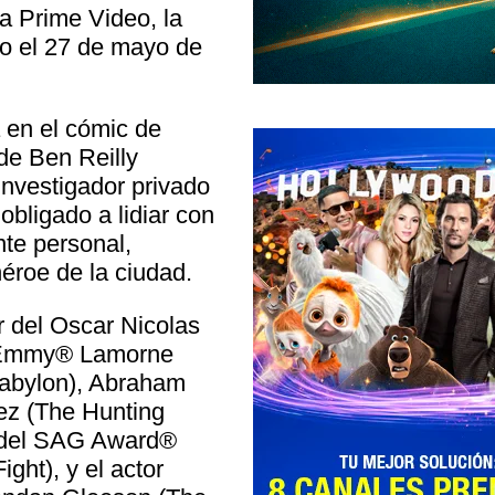
a Prime Video, la
eo el 27 de mayo de
 en el cómic de
 de Ben Reilly
investigador privado
bligado a lidiar con
te personal,
roe de la ciudad.
r del Oscar Nicolas
el Emmy® Lamorne
 Babylon), Abraham
ez (The Hunting
r del SAG Award®
ght), y el actor