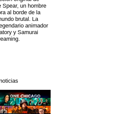
re Spear, un hombre
ra al borde de la
mundo brutal. La
legendario animador
atory y Samurai
treaming.
noticias