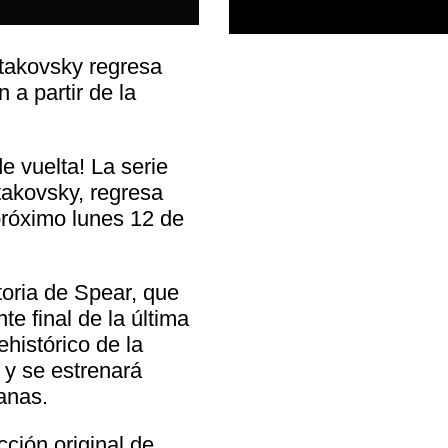
takovsky regresa
 a partir de la
e vuelta! La serie
takovsky, regresa
próximo lunes 12 de
.
toria de Spear, que
te final de la última
histórico de la
 y se estrenará
anas.
ción original de